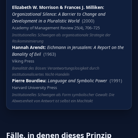
Elizabeth W. Morrison & Frances J. Milliken
Organizational Silence: A Barrier to Change and
Development in a Pluralistic World
(2000)
Academy of Management Review 25(4), 706–725
Institutionelles Schweigen als organisationale Strategie der
Risikominimierung
Hannah Arendt
Eichmann in Jerusalem: A Report on the
Banality of Evil
(1963)
Viking Press
Banalität des Bösen: Verantwortungslosigkeit durch
institutionalisiertes Nicht-Handeln
Pierre Bourdieu
Language and Symbolic Power
(1991)
Harvard University Press
Institutionelles Schweigen als Form symbolischer Gewalt: Die
Abwesenheit von Antwort ist selbst ein Machtakt
Fälle, in denen dieses Prinzip